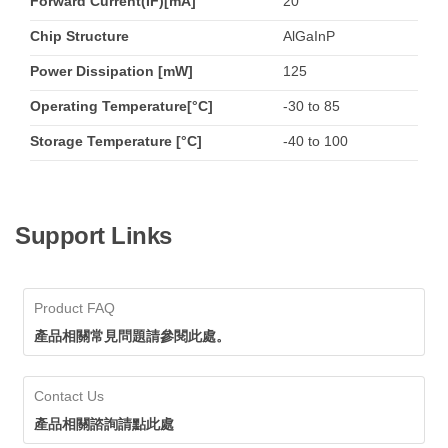
Forward Current(IF)[mA]
20
Chip Structure
AlGaInP
Power Dissipation [mW]
125
Operating Temperature[°C]
-30 to 85
Storage Temperature [°C]
-40 to 100
Support Links
Product FAQ
產品相關常見問題請參閱此處。
Contact Us
產品相關諮詢請點此處