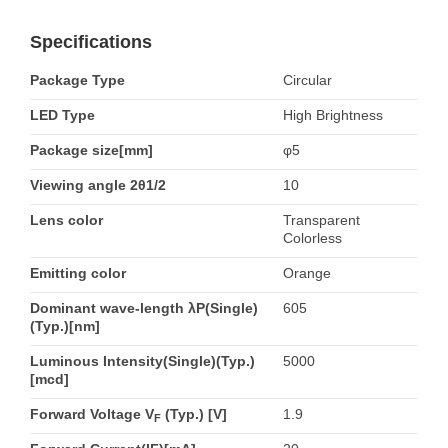
Specifications
Package Type
Circular
LED Type
High Brightness
Package size[mm]
φ5
Viewing angle 2θ1/2
10
Lens color
Transparent
Colorless
Emitting color
Orange
Dominant wave-length λP(Single)
605
(Typ.)[nm]
Luminous Intensity(Single)(Typ.)
5000
[mcd]
Forward Voltage V
(Typ.) [V]
1.9
F