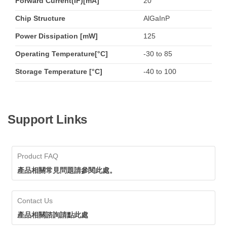
Forward Current(IF)[mA]
20
Chip Structure
AlGaInP
Power Dissipation [mW]
125
Operating Temperature[°C]
-30 to 85
Storage Temperature [°C]
-40 to 100
Support Links
Product FAQ
產品相關常見問題請參閱此處。
Contact Us
產品相關諮詢請點此處