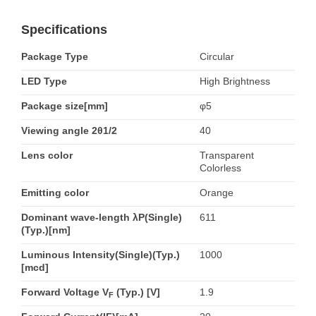
Specifications
Package Type
Circular
LED Type
High Brightness
Package size[mm]
φ5
Viewing angle 2θ1/2
40
Lens color
Transparent
Colorless
Emitting color
Orange
Dominant wave-length λP(Single)
611
(Typ.)[nm]
Luminous Intensity(Single)(Typ.)
1000
[mcd]
Forward Voltage V
(Typ.) [V]
1.9
F