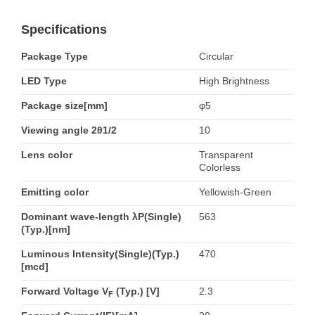
Specifications
Package Type
Circular
LED Type
High Brightness
Package size[mm]
φ5
Viewing angle 2θ1/2
10
Lens color
Transparent
Colorless
Emitting color
Yellowish-Green
Dominant wave-length λP(Single)
563
(Typ.)[nm]
Luminous Intensity(Single)(Typ.)
470
[mcd]
Forward Voltage V
(Typ.) [V]
2.3
F