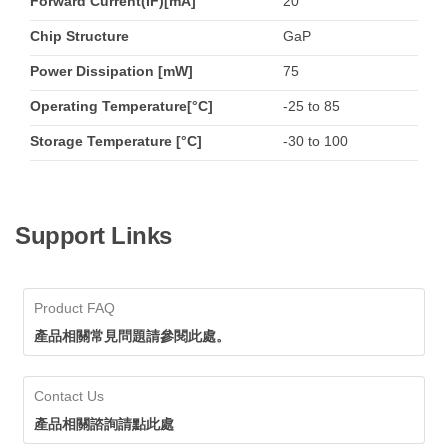
Forward Current(IF)[mA]
20
Chip Structure
GaP
Power Dissipation [mW]
75
Operating Temperature[°C]
-25 to 85
Storage Temperature [°C]
-30 to 100
Support Links
Product FAQ
產品相關常見問題請參閱此處。
Contact Us
產品相關諮詢請點此處