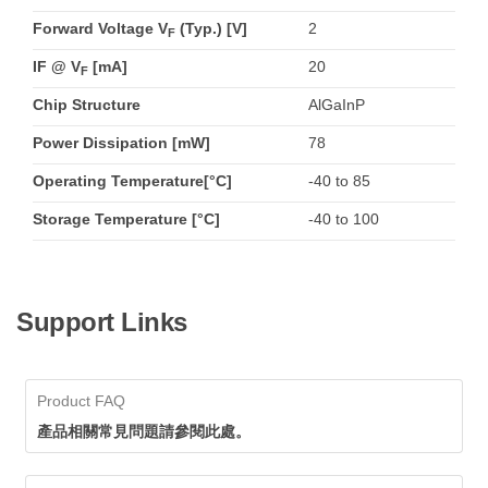
Forward Voltage V
(Typ.) [V]
2
F
IF @ V
[mA]
20
F
Chip Structure
AlGaInP
Power Dissipation [mW]
78
Operating Temperature[°C]
-40 to 85
Storage Temperature [°C]
-40 to 100
Support Links
Product FAQ
產品相關常見問題請參閱此處。