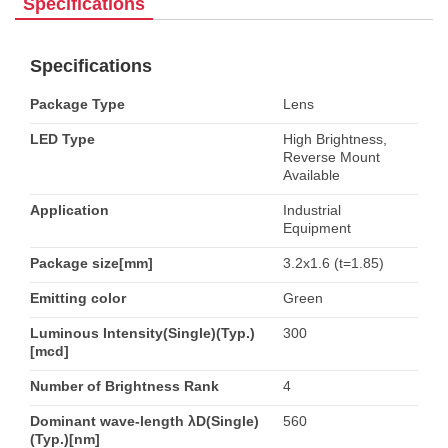
Specifications
Specifications
Package Type
Lens
LED Type
High Brightness,
Reverse Mount
Available
Application
Industrial
Equipment
Package size[mm]
3.2x1.6 (t=1.85)
Emitting color
Green
Luminous Intensity(Single)(Typ.)
300
[mcd]
Number of Brightness Rank
4
Dominant wave-length λD(Single)
560
(Typ.)[nm]