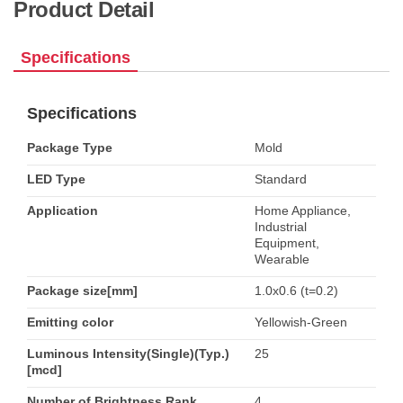
Product Detail
Specifications
Specifications
Package Type
Mold
LED Type
Standard
Application
Home Appliance,
Industrial
Equipment,
Wearable
Package size[mm]
1.0x0.6 (t=0.2)
Emitting color
Yellowish-Green
Luminous Intensity(Single)(Typ.)
25
[mcd]
Number of Brightness Rank
4