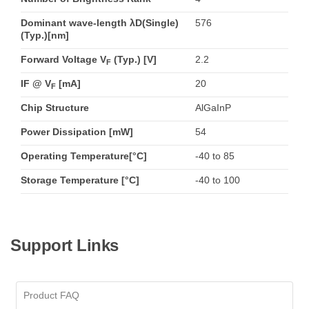
Dominant wave-length λD(Single)
576
(Typ.)[nm]
Forward Voltage V
(Typ.) [V]
2.2
F
IF @ V
[mA]
20
F
Chip Structure
AlGaInP
Power Dissipation [mW]
54
Operating Temperature[°C]
-40 to 85
Storage Temperature [°C]
-40 to 100
Support Links
Product FAQ