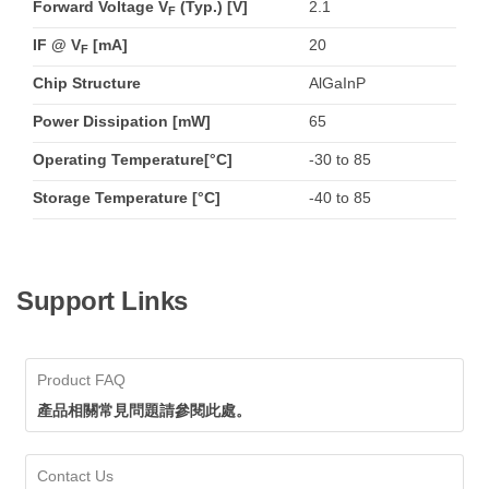
Forward Voltage V
(Typ.) [V]
2.1
F
IF @ V
[mA]
20
F
Chip Structure
AlGaInP
Power Dissipation [mW]
65
Operating Temperature[°C]
-30 to 85
Storage Temperature [°C]
-40 to 85
Support Links
Product FAQ
產品相關常見問題請參閱此處。
Contact Us