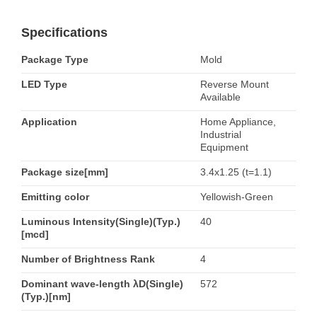
Specifications
Package Type
Mold
LED Type
Reverse Mount
Available
Application
Home Appliance,
Industrial
Equipment
Package size[mm]
3.4x1.25 (t=1.1)
Emitting color
Yellowish-Green
Luminous Intensity(Single)(Typ.)
40
[mcd]
Number of Brightness Rank
4
Dominant wave-length λD(Single)
572
(Typ.)[nm]