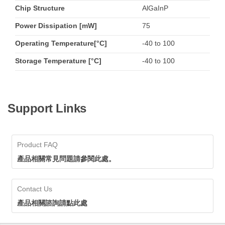
Chip Structure
AlGaInP
Power Dissipation [mW]
75
Operating Temperature[°C]
-40 to 100
Storage Temperature [°C]
-40 to 100
Support Links
Product FAQ
產品相關常見問題請參閱此處。
Contact Us
產品相關諮詢請點此處