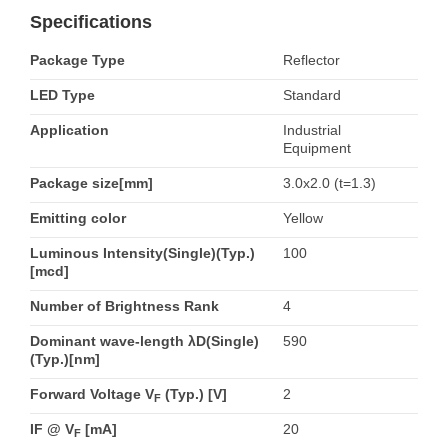
Specifications
Package Type
Reflector
LED Type
Standard
Application
Industrial
Equipment
Package size[mm]
3.0x2.0 (t=1.3)
Emitting color
Yellow
Luminous Intensity(Single)(Typ.)
100
[mcd]
Number of Brightness Rank
4
Dominant wave-length λD(Single)
590
(Typ.)[nm]
Forward Voltage V
(Typ.) [V]
2
F
IF @ V
[mA]
20
F