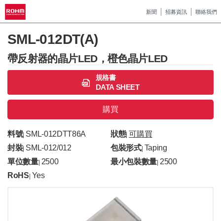
新聞
招募資訊
聯絡我們
SML-012DT(A)
帶反射器的晶片LED，橙色晶片LED
規格書
DATA SHEET
購買
料號
SML-012DTT86A
狀態
可購買
|
|
封裝
SML-012/012
包裝形式
Taping
|
|
單位數量
2500
最小包裝數量
2500
|
|
RoHS
Yes
|