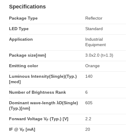
Specifications
Package Type
Reflector
LED Type
Standard
Application
Industrial
Equipment
Package size[mm]
3.0x2.0 (t=1.3)
Emitting color
Orange
Luminous Intensity(Single)(Typ.)
140
[mcd]
Number of Brightness Rank
6
Dominant wave-length λD(Single)
605
(Typ.)[nm]
Forward Voltage V
(Typ.) [V]
2.2
F
IF @ V
[mA]
20
F