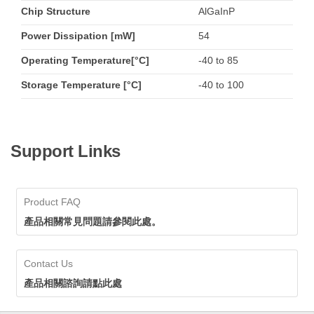
Chip Structure
AlGaInP
Power Dissipation [mW]
54
Operating Temperature[°C]
-40 to 85
Storage Temperature [°C]
-40 to 100
Support Links
Product FAQ
產品相關常見問題請參閱此處。
Contact Us
產品相關諮詢請點此處