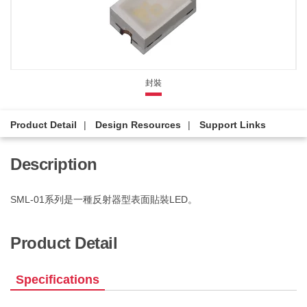
封裝
Product Detail
Design Resources
Support Links
Description
SML-01系列是一種反射器型表面貼裝LED。
Product Detail
Specifications