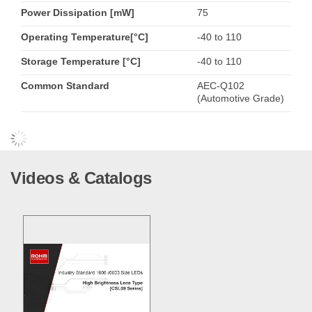
Power Dissipation [mW]
75
Operating Temperature[°C]
-40 to 110
Storage Temperature [°C]
-40 to 110
Common Standard
AEC-Q102
(Automotive Grade)
Videos & Catalogs