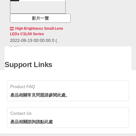
影片一覽
High Brightness Small Lens
LEDs CSL09 Series
2022-08-19 00:00:00.0
(
2:33 )
Introducing the CSL09
series of 1608 (0603) size
Support Links
LEDs with compact lens.
Introducing the CSL09 series of
1608 (0603) size LEDs with
compact lens.
Product FAQ
Standard Chip LEDs
產品相關常見問題請參閱此處。
(Mono-color type)
Contact Us
產品相關諮詢請點此處