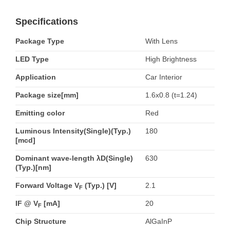
Specifications
Package Type
With Lens
LED Type
High Brightness
Application
Car Interior
Package size[mm]
1.6x0.8 (t=1.24)
Emitting color
Red
Luminous Intensity(Single)(Typ.)
180
[mcd]
Dominant wave-length λD(Single)
630
(Typ.)[nm]
Forward Voltage V
(Typ.) [V]
2.1
F
IF @ V
[mA]
20
F
Chip Structure
AlGaInP