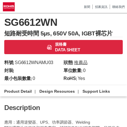
新聞
招募資訊
聯絡我們
SG6612WN
短路耐受時間 5µs, 650V 50A, IGBT裸芯片
規格書
DATA SHEET
料號
SG6612WNAMU03
狀態
推薦品
|
|
封裝
單位數量
0
|
|
最小包裝數量
0
RoHS
Yes
|
|
Product Detail
Design Resources
Support Links
Description
應用：通用逆變器、UPS、功率調節器、Welding