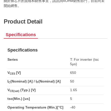
關於裸芯片的規格和銷售事宜，請諮詢ROHM銷售部門，目前尚未
開始網售。
Product Detail
Specifications
Specifications
Series
T: For inverter (tsc
5µs)
V
[V]
650
CES
I
(Nominal) [A] / I
(Nominal) [A]
50
C
F
V
(Typ.) [V]
1.65
CE(sat)
tsc(Min.) [us]
5
Operating Temperature (Min.)[°C]
-40