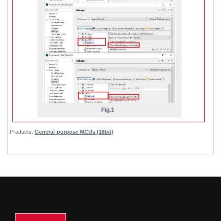
Fig.1
Products:
General-purpose MCUs (16bit)