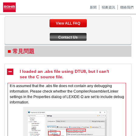
新聞
招募資訊
聯絡我們
View ALL FAQ
Contact Us
常見問題
I loaded an .abs file using DTU8, but I can't
see the C source file.
It is assumed that the .abs file does not contain any debugging
information. Please check whether the Compiler/Assembler/Linker
settings in the Properties dialog of LEXIDE-Ω are set to include debug
information.