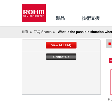
製品
技術支援
首頁
FAQ Search
What is the possible situation when
View ALL FAQ
Contact Us
Pr