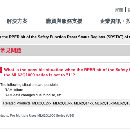
新聞
解決方案
購買與服務支援
企業資訊・
 the RPER bit of the Safety Function Reset Status Register (SRSTAT) of 
常見問題
What is the possible situation when the RPER bit of the Safety
the ML62Q1000 series is set to "1"?
The following situations are possible.
・ RAM failure
・ RAM data changes due to noise, etc.
Related Products: ML62Q12xx, ML62Q13xx, ML62Q14xx, ML62Q15xx/ML62Q1
oducts:
For Multiple Uses ML62Q1000 Series (U16)