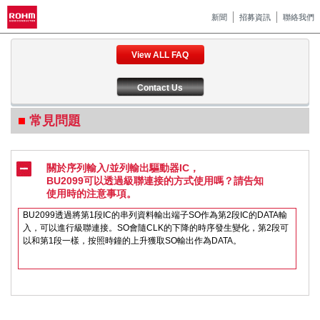
新聞
招募資訊
聯絡我們
View ALL FAQ
Contact Us
常見問題
關於序列輸入/並列輸出驅動器IC，
BU2099可以透過級聯連接的方式使用嗎？請告知
使用時的注意事項。
BU2099透過將第1段IC的串列資料輸出端子SO作為第2段IC的DATA輸
入，可以進行級聯連接。SO會隨CLK的下降的時序發生變化，第2段可
以和第1段一樣，按照時鐘的上升獲取SO輸出作為DATA。