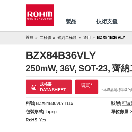
製品
技術支援
首頁
BZX84B36VLY
二極體
齊納二極體
通用
BZX84B36VLY
250mW, 36V, SOT-23
規格書
購買 *
DATA SHEET
* 本產品是標準級
料號
BZX84B36VLYT116
狀態
可購
|
|
包裝形式
Taping
單位數量
|
|
RoHS
Yes
|