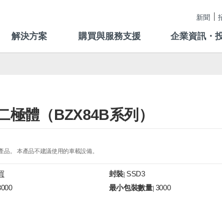
新聞
解決方案
購買與服務支援
企業資訊・
, 齊納二極體（BZX84B系列）
的產品。 本產品不建議使用的車載設備。
買
封裝
SSD3
|
3000
最小包裝數量
3000
|