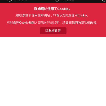
股東和投資人資訊
文化與社會
羅姆網站使用了Cookie。
繼續瀏覽和使用羅姆網站，即表示您同意使用Cookie。
新聞
Sustainability
有關處理Cookie和個人資訊的詳細說明，請參閱我們的隱私權政策。
隱私權政策
Follow Us
用條款
利用目的
隱私權政策
網站地圖
關於本公司產品銷售之標準條款(
© 1997 - 2026 ROHM CO., LTD. ALL RIGHTS RESERVED.