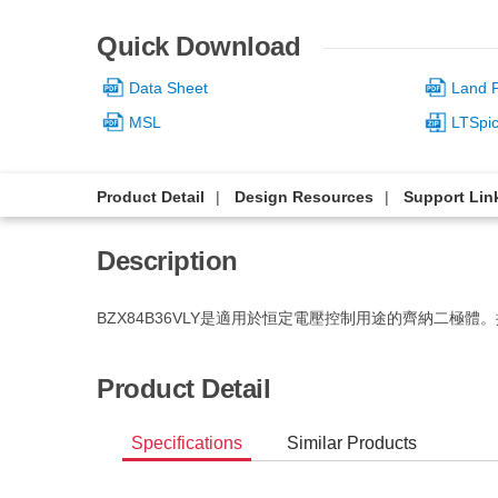
Quick Download
Data Sheet
Land P
MSL
LTSpi
Product Detail
Design Resources
Support Lin
Description
BZX84B36VLY是適用於恒定電壓控制用途的齊納二極體
Product Detail
Specifications
Similar Products