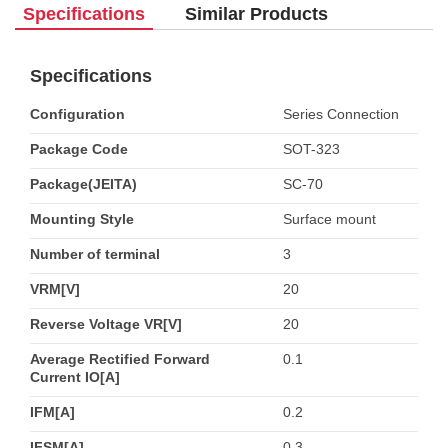
Specifications
Similar Products
Specifications
Configuration
Series Connection
Package Code
SOT-323
Package(JEITA)
SC-70
Mounting Style
Surface mount
Number of terminal
3
VRM[V]
20
Reverse Voltage VR[V]
20
Average Rectified Forward
0.1
Current IO[A]
IFM[A]
0.2
IFSM[A]
0.3