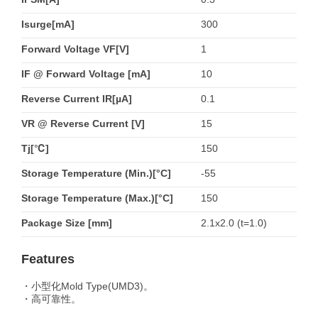
Isurge[mA]
300
Forward Voltage VF[V]
1
IF @ Forward Voltage [mA]
10
Reverse Current IR[µA]
0.1
VR @ Reverse Current [V]
15
Tj[℃]
150
Storage Temperature (Min.)[°C]
-55
Storage Temperature (Max.)[°C]
150
Package Size [mm]
2.1x2.0 (t=1.0)
Features
・小型化Mold Type(UMD3)。
・高可靠性。