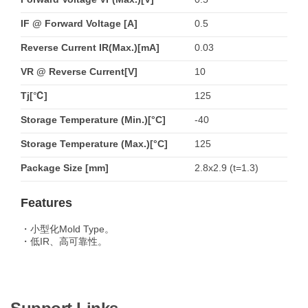
IF @ Forward Voltage [A]
0.5
Reverse Current IR(Max.)[mA]
0.03
VR @ Reverse Current[V]
10
Tj[℃]
125
Storage Temperature (Min.)[°C]
-40
Storage Temperature (Max.)[°C]
125
Package Size [mm]
2.8x2.9 (t=1.3)
Features
・小型化Mold Type。
・低IR、高可靠性。