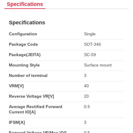
Specifications
Specifications
Configuration
Single
Package Code
SOT-346
Package(JEITA)
SC-59
Mounting Style
Surface mount
Number of terminal
3
VRM[V]
40
Reverse Voltage VR[V]
20
Average Rectified Forward
0.5
Current IO[A]
IFSM[A]
3
Forward Voltage VF(Max.)[V]
0.5