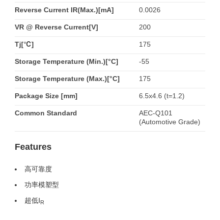
Reverse Current IR(Max.)[mA]
0.0026
VR @ Reverse Current[V]
200
Tj[℃]
175
Storage Temperature (Min.)[°C]
-55
Storage Temperature (Max.)[°C]
175
Package Size [mm]
6.5x4.6 (t=1.2)
Common Standard
AEC-Q101
(Automotive Grade)
Features
高可靠度
功率模塑型
超低I
R