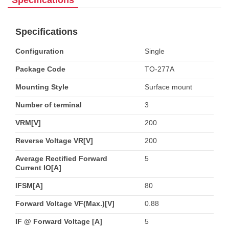
Specifications
Specifications
Configuration
Single
Package Code
TO-277A
Mounting Style
Surface mount
Number of terminal
3
VRM[V]
200
Reverse Voltage VR[V]
200
Average Rectified Forward
5
Current IO[A]
IFSM[A]
80
Forward Voltage VF(Max.)[V]
0.88
IF @ Forward Voltage [A]
5