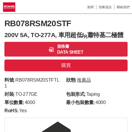
新聞
招募資訊
聯絡我們
RB078RSM20STF
200V 5A, TO-277A, 車用超低I
蕭特基二極體
R
規格書
DATA SHEET
購買
料號
RB078RSM20STFTL
狀態
推薦品
|
|
1
封裝
TO-277GE
包裝形式
Taping
|
|
單位數量
4000
最小包裝數量
4000
|
|
RoHS
Yes
|