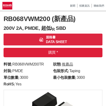
新聞
招募資訊
聯絡我們
RB068VWM200 (新產品)
200V 2A, PMDE, 超低I
SBD
R
規格書
DATA SHEET
購買 *
料號
RB068VWM200TR
狀態
推薦品
|
|
封裝
PMDE
包裝形式
Taping
|
|
單位數量
3000
最小包裝數量
3000
|
|
RoHS
Yes
|