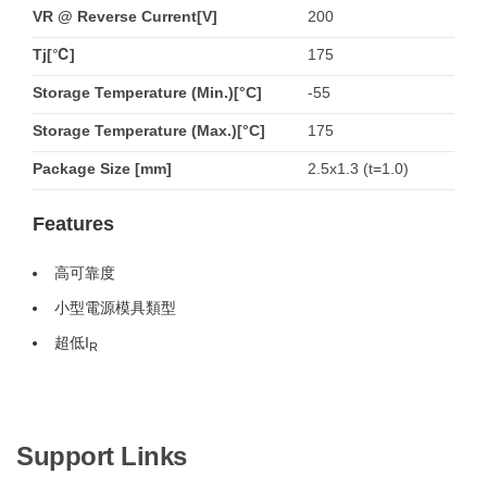
VR @ Reverse Current[V]
200
Tj[℃]
175
Storage Temperature (Min.)[°C]
-55
Storage Temperature (Max.)[°C]
175
Package Size [mm]
2.5x1.3 (t=1.0)
Features
高可靠度
小型電源模具類型
超低I
R
Support Links