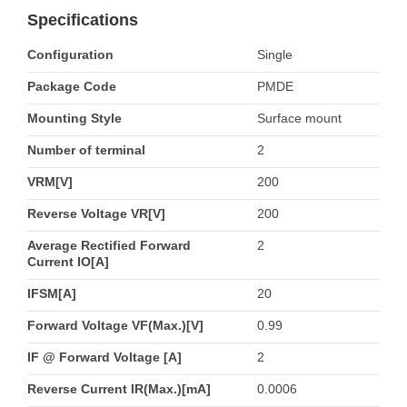
Specifications
Configuration
Single
Package Code
PMDE
Mounting Style
Surface mount
Number of terminal
2
VRM[V]
200
Reverse Voltage VR[V]
200
Average Rectified Forward
2
Current IO[A]
IFSM[A]
20
Forward Voltage VF(Max.)[V]
0.99
IF @ Forward Voltage [A]
2
Reverse Current IR(Max.)[mA]
0.0006