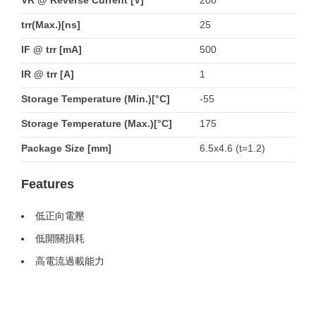
VR @ Reverse Current [V]
200
trr(Max.)[ns]
25
IF @ trr [mA]
500
IR @ trr [A]
1
Storage Temperature (Min.)[°C]
-55
Storage Temperature (Max.)[°C]
175
Package Size [mm]
6.5x4.6 (t=1.2)
Features
低正向電壓
低開關損耗
高電流過載能力