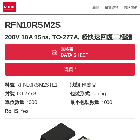
新聞
招募資訊
聯絡我們
RFN10RSM2S
200V 10A 15ns, TO-277A, 超快速回復二極體
規格書
DATA SHEET
購買 *
料號
RFN10RSM2STL1
狀態
推薦品
|
|
封裝
TO-277GE
包裝形式
Taping
|
|
單位數量
4000
最小包裝數量
4000
|
|
RoHS
Yes
|