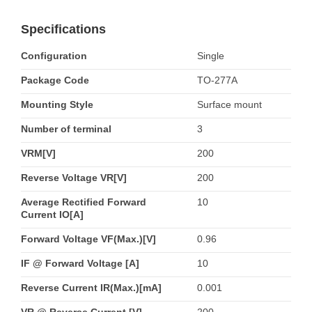
Specifications
Configuration
Single
Package Code
TO-277A
Mounting Style
Surface mount
Number of terminal
3
VRM[V]
200
Reverse Voltage VR[V]
200
Average Rectified Forward
10
Current IO[A]
Forward Voltage VF(Max.)[V]
0.96
IF @ Forward Voltage [A]
10
Reverse Current IR(Max.)[mA]
0.001