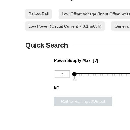
Rail-to-Rail
Low Offset Voltage (Input Offset Vol
Low Power (Circuit Current ≦ 0.1mA/ch)
General
Quick Search
Power Supply Max. [V]
5
I/O
Rail-to-Rail Input/Output