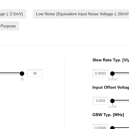
tage ≦ 2.5mV)
Low Noise (Equivalent Input Noise Voltage ≦ 20nV
 Purpose
Slew Rate Typ. [V/
36
0.0003
Input Offset Volta
0.009
GBW Typ. [MHz]