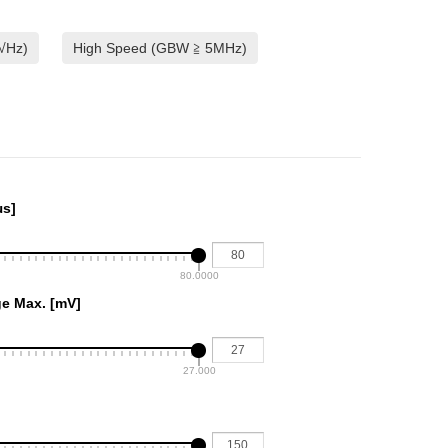
/√Hz)
High Speed (GBW ≧ 5MHz)
µs]
80.0000
ge Max. [mV]
27.000