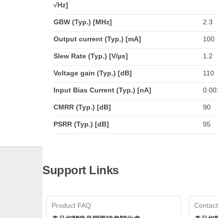
√Hz]
GBW (Typ.) [MHz]
2.3
Output current (Typ.) [mA]
100
Slew Rate (Typ.) [V/µs]
1.2
Voltage gain (Typ.) [dB]
110
Input Bias Current (Typ.) [nA]
0.00
CMRR (Typ.) [dB]
90
PSRR (Typ.) [dB]
95
Support Links
Product FAQ
Contact