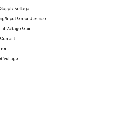
Supply Voltage
ing/Input Ground Sense
nal Voltage Gain
 Current
rrent
et Voltage