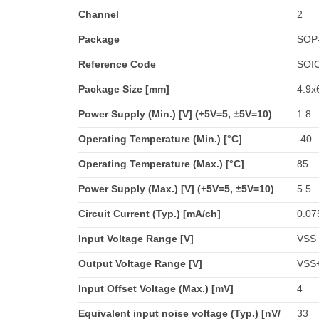
Channel
2
Package
SOP
Reference Code
SOIC
Package Size [mm]
4.9x
Power Supply (Min.) [V] (+5V=5, ±5V=10)
1.8
Operating Temperature (Min.) [°C]
-40
Operating Temperature (Max.) [°C]
85
Power Supply (Max.) [V] (+5V=5, ±5V=10)
5.5
Circuit Current (Typ.) [mA/ch]
0.07
Input Voltage Range [V]
VSS 
Output Voltage Range [V]
VSS+
Input Offset Voltage (Max.) [mV]
4
Equivalent input noise voltage (Typ.) [nV/
33