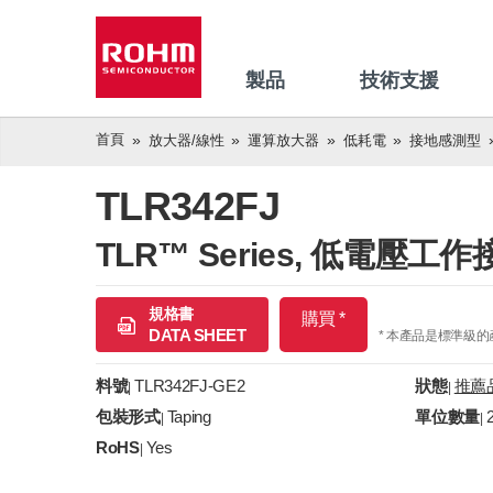
製品
技術支援
首頁
放大器/線性
運算放大器
低耗電
接地感測型
TLR342FJ
TLR™ Series, 低電壓
規格書
購買 *
DATA SHEET
* 本產品是標準級
料號
TLR342FJ-GE2
狀態
推薦
|
|
包裝形式
Taping
單位數量
|
|
RoHS
Yes
|