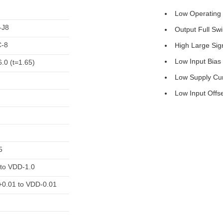
Low Operating 
-J8
Output Full Sw
-8
High Large Sig
Low Input Bias
6.0 (t=1.65)
Low Supply Cu
Low Input Offs
5
to VDD-1.0
0.01 to VDD-0.01