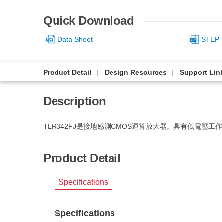
Quick Download
Data Sheet
STEP 
Product Detail
Design Resources
Support Lin
Description
TLR342FJ是接地感測CMOS運算放大器。具有低電壓工
Product Detail
Specifications
Specifications