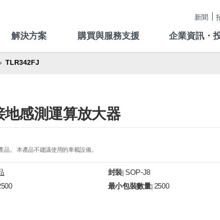
新聞
解決方案
購買與服務支援
企業資訊・
TLR342FJ
工作接地感測運算放大器
的產品。 本產品不建議使用的車載設備。
品
封裝
SOP-J8
|
2500
最小包裝數量
2500
|