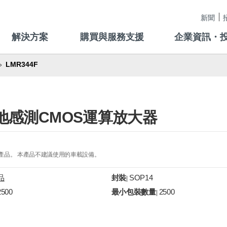
新聞
解決方案
購買與服務支援
企業資訊・
LMR344F
流接地感測CMOS運算放大器
的產品。 本產品不建議使用的車載設備。
品
封裝
SOP14
|
2500
最小包裝數量
2500
|