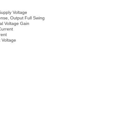
upply Voltage
nse, Output Full Swing
l Voltage Gain
Current
rent
 Voltage