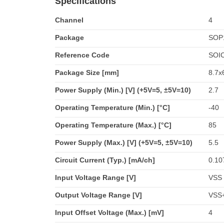
Specifications
Channel
4
Package
SOP
Reference Code
SOI
Package Size [mm]
8.7x
Power Supply (Min.) [V] (+5V=5, ±5V=10)
2.7
Operating Temperature (Min.) [°C]
-40
Operating Temperature (Max.) [°C]
85
Power Supply (Max.) [V] (+5V=5, ±5V=10)
5.5
Circuit Current (Typ.) [mA/ch]
0.10
Input Voltage Range [V]
VSS 
Output Voltage Range [V]
VSS+
Input Offset Voltage (Max.) [mV]
4