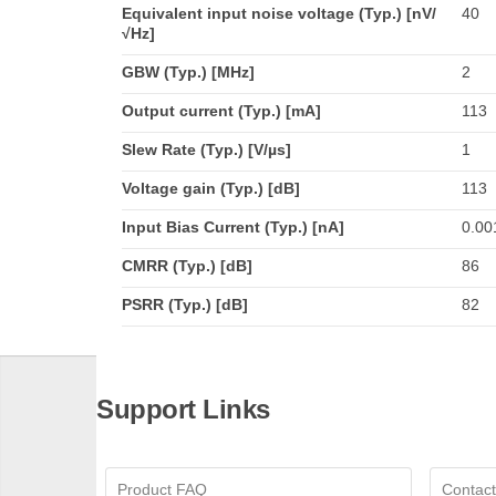
Equivalent input noise voltage (Typ.) [nV/
40
√Hz]
GBW (Typ.) [MHz]
2
Output current (Typ.) [mA]
113
Slew Rate (Typ.) [V/µs]
1
Voltage gain (Typ.) [dB]
113
Input Bias Current (Typ.) [nA]
0.00
CMRR (Typ.) [dB]
86
PSRR (Typ.) [dB]
82
Support Links
Product FAQ
Contact