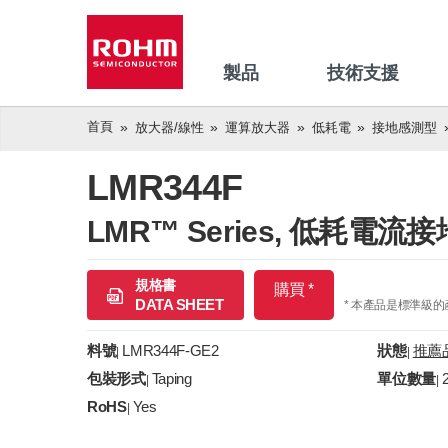
製品
技術支援
首頁
放大器/線性
運算放大器
低耗電
接地感測型
LMR344F
LMR™ Series, 低耗電
規格書
購買 *
DATA SHEET
* 本產品是標準級
料號
LMR344F-GE2
狀態
推薦
|
|
包裝形式
Taping
單位數量
|
|
RoHS
Yes
|