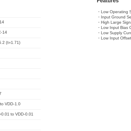
Features
・Low Operating S
・Input Ground Se
14
・High Large Signa
・Low Input Bias 
C-14
・Low Supply Cur
・Low Input Offset
6.2 (t=1.71)
7
to VDD-1.0
0.01 to VDD-0.01