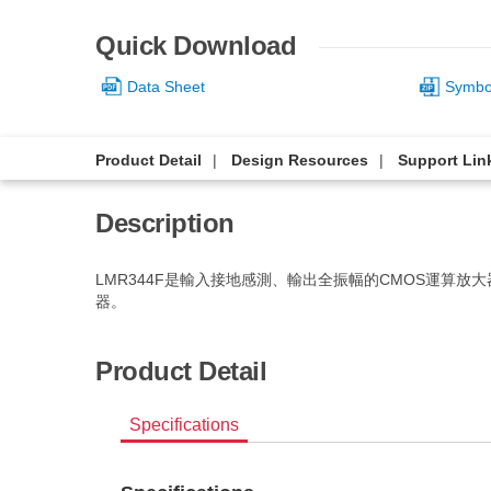
Quick Download
Data Sheet
Symbol
Product Detail
Design Resources
Support Lin
Description
LMR344F是輸入接地感測、輸出全振幅的CMOS運
器。
Product Detail
Specifications