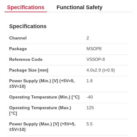
Specifications
Functional Safety
Specifications
Channel
2
Package
MSOP8
Reference Code
VSSOP-8
Package Size [mm]
4.0x2.9 (t=0.9)
Power Supply (Min.) [V] (+5V=5,
1.8
±5V=10)
Operating Temperature (Min.) [°C]
-40
Operating Temperature (Max.)
125
[°C]
Power Supply (Max.) [V] (+5V=5,
5.5
±5V=10)