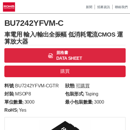
新聞
招募資訊
聯絡我們
BU7242YFVM-C
車電用 輸入/輸出全振幅 低消耗電流CMOS 運
算放大器
規格書
DATA SHEET
購買
料號
BU7242YFVM-CGTR
狀態
可購買
|
|
封裝
MSOP8
包裝形式
Taping
|
|
單位數量
3000
最小包裝數量
3000
|
|
RoHS
Yes
|