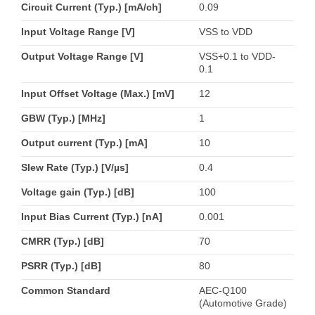
Circuit Current (Typ.) [mA/ch]
0.09
Input Voltage Range [V]
VSS to VDD
Output Voltage Range [V]
VSS+0.1 to VDD-
0.1
Input Offset Voltage (Max.) [mV]
12
GBW (Typ.) [MHz]
1
Output current (Typ.) [mA]
10
Slew Rate (Typ.) [V/µs]
0.4
Voltage gain (Typ.) [dB]
100
Input Bias Current (Typ.) [nA]
0.001
CMRR (Typ.) [dB]
70
PSRR (Typ.) [dB]
80
Common Standard
AEC-Q100
(Automotive Grade)