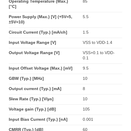
Operating Temperature (Max.)
85
[°C]
Power Supply (Max.) [V] (+5V=5,
5.5
±5V=10)
Circuit Current (Typ.) [mA/ch]
1.5
Input Voltage Range [V]
VSS to VDD-1.4
Output Voltage Range [V]
VSS+0.1 to VDD-
0.1
Input Offset Voltage (Max.) [mV]
9.5
GBW (Typ.) [MHz]
10
Output current (Typ.) [mA]
8
Slew Rate (Typ.) [V/µs]
10
Voltage gain (Typ.) [dB]
105
Input Bias Current (Typ.) [nA]
0.001
CMRR (Typ.) [dB]
60