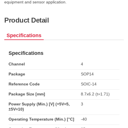
equipment and sensor application.
Product Detail
Specifications
Specifications
Channel
4
Package
SOP14
Reference Code
SOIC-14
Package Size [mm]
8.7x6.2 (t=1.71)
Power Supply (Min.) [V] (+5V=5,
3
±5V=10)
Operating Temperature (Min.) [°C]
-40