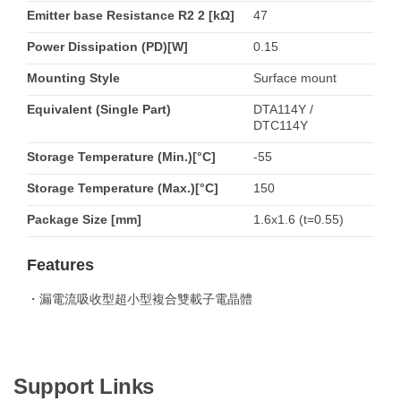
Emitter base Resistance R2 2 [kΩ]
47
Power Dissipation (PD)[W]
0.15
Mounting Style
Surface mount
Equivalent (Single Part)
DTA114Y /
DTC114Y
Storage Temperature (Min.)[°C]
-55
Storage Temperature (Max.)[°C]
150
Package Size [mm]
1.6x1.6 (t=0.55)
Features
・漏電流吸收型超小型複合雙載子電晶體
Support Links