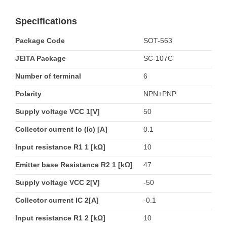
Specifications
Package Code
SOT-563
JEITA Package
SC-107C
Number of terminal
6
Polarity
NPN+PNP
Supply voltage VCC 1[V]
50
Collector current Io (Ic) [A]
0.1
Input resistance R1 1 [kΩ]
10
Emitter base Resistance R2 1 [kΩ]
47
Supply voltage VCC 2[V]
-50
Collector current IC 2[A]
-0.1
Input resistance R1 2 [kΩ]
10