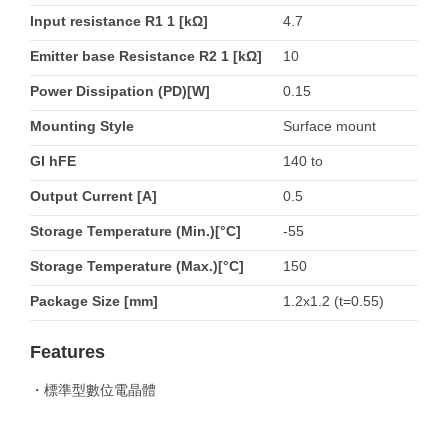
Input resistance R1 1 [kΩ]
4.7
Emitter base Resistance R2 1 [kΩ]
10
Power Dissipation (PD)[W]
0.15
Mounting Style
Surface mount
GI hFE
140 to
Output Current [A]
0.5
Storage Temperature (Min.)[°C]
-55
Storage Temperature (Max.)[°C]
150
Package Size [mm]
1.2x1.2 (t=0.55)
Features
・標準型數位電晶體