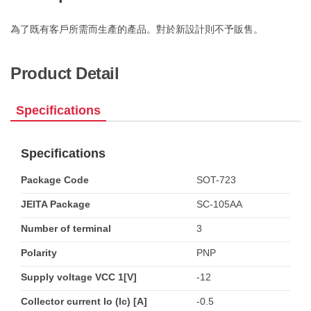
為了既有客戶所需而生產的產品。對於新設計則不予販售。
Product Detail
Specifications
Specifications
Package Code
SOT-723
JEITA Package
SC-105AA
Number of terminal
3
Polarity
PNP
Supply voltage VCC 1[V]
-12
Collector current Io (Ic) [A]
-0.5