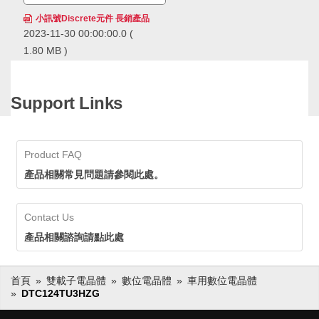
小訊號Discrete元件 長銷產品
2023-11-30 00:00:00.0
(
1.80 MB )
ROHM的小訊號Discrete元件
長銷產品，在市場上得到長期
且廣泛的應用，累計出貨量已
Support Links
經超過600億個，擁有領先業
ROHM的小訊號Discrete元件長銷
界的供貨實績。ROHM透過確
產品，在市場上得到長期且廣泛的
保穩定的生產和供應，即使在
應用，累計出貨量已經超過600億
生命週期長的應用中也可以放
個，擁有領先業界的供貨實績。
Product FAQ
心採用。
ROHM透過確保穩定的生產和供
應，即使在生命週期長的應用中也
產品相關常見問題請參閱此處。
可以放心採用。
Contact Us
產品相關諮詢請點此處
首頁
雙載子電晶體
數位電晶體
車用數位電晶體
DTC124TU3HZG