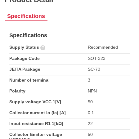
Specifications
Specifications
Supply Status
Recommended
?
Package Code
SOT-323
JEITA Package
SC-70
Number of terminal
3
Polarity
NPN
Supply voltage VCC 1[V]
50
Collector current Io (Ic) [A]
0.1
Input resistance R1 1[kΩ]
22
Collector-Emitter voltage
50