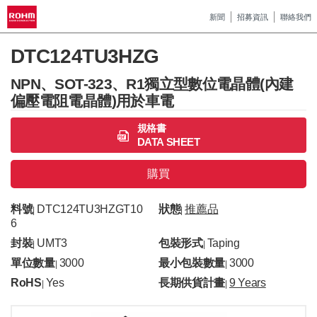
新聞
招募資訊
聯絡我們
DTC124TU3HZG
NPN、SOT-323、R1獨立型數位電晶體(內建
偏壓電阻電晶體)用於車電
規格書
DATA SHEET
購買
料號
DTC124TU3HZGT10
狀態
推薦品
|
|
6
封裝
UMT3
包裝形式
Taping
|
|
單位數量
3000
最小包裝數量
3000
|
|
RoHS
Yes
長期供貨計畫
9 Years
|
|