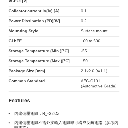
VCEO1[V]
Collector current Io(Ic) [A]
0.1
Power Dissipation (PD)[W]
0.2
Mounting Style
Surface mount
GI hFE
100 to 600
Storage Temperature (Min.)[°C]
-55
Storage Temperature (Max.)[°C]
150
Package Size [mm]
2.1x2.0 (t=1.1)
Common Standard
AEC-Q101
(Automotive Grade)
Features
內建偏壓電阻，R
=22kΩ
1
內建偏壓電阻不需外接輸入電阻即可構成反向電路（參考內
部電路）。