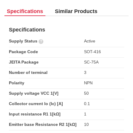
Specifications
Similar Products
Specifications
Supply Status
Active
?
Package Code
SOT-416
JEITA Package
SC-75A
Number of terminal
3
Polarity
NPN
Supply voltage VCC 1[V]
50
Collector current Io (Ic) [A]
0.1
Input resistance R1 1[kΩ]
1
Emitter base Resistance R2 1[kΩ]
10