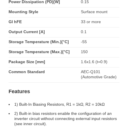
Power Dissipation (PD)[W]
0.15
Mounting Style
Surface mount
GI hFE
33 or more
Output Current [A]
0.1
Storage Temperature (Min.)[°C]
-55
Storage Temperature (Max.)[°C]
150
Package Size [mm]
1.6x1.6 (t=0.9)
Common Standard
AEC-Q101
(Automotive Grade)
Features
1) Built-In Biasing Resistors, R1 = 1kΩ, R2 = 10kΩ
2) Built-in bias resistors enable the configuration of an
inverter circuit without connecting external input resistors
(see inner circuit).