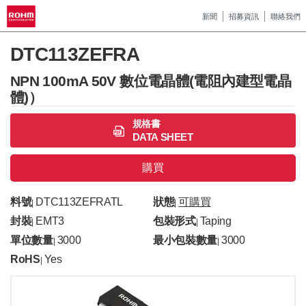
新聞
招募資訊
聯絡我們
DTC113ZEFRA
NPN 100mA 50V 數位電晶體(電阻內建型電晶
體)）
規格書
DATA SHEET
購買
料號
DTC113ZEFRATL
狀態
可購買
|
|
封裝
EMT3
包裝形式
Taping
|
|
單位數量
3000
最小包裝數量
3000
|
|
RoHS
Yes
|