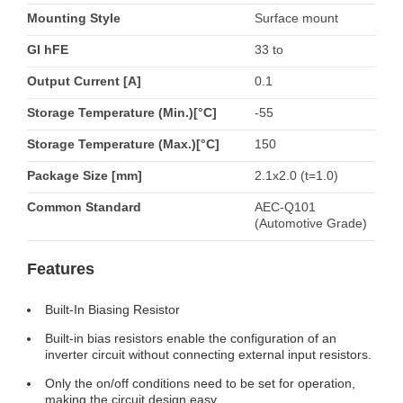
Mounting Style
Surface mount
GI hFE
33 to
Output Current [A]
0.1
Storage Temperature (Min.)[°C]
-55
Storage Temperature (Max.)[°C]
150
Package Size [mm]
2.1x2.0 (t=1.0)
Common Standard
AEC-Q101
(Automotive Grade)
Features
Built-In Biasing Resistor
Built-in bias resistors enable the configuration of an
inverter circuit without connecting external input resistors.
Only the on/off conditions need to be set for operation,
making the circuit design easy.