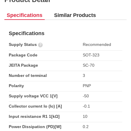
Specifications
Similar Products
Specifications
Supply Status
Recommended
?
Package Code
SOT-323
JEITA Package
SC-70
Number of terminal
3
Polarity
PNP
Supply voltage VCC 1[V]
-50
Collector current Io (Ic) [A]
-0.1
Input resistance R1 1[kΩ]
10
Power Dissipation (PD)[W]
0.2