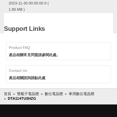
2023-11-30 00:00:00.0
(
1.80 MB )
ROHM的小訊號Discrete元件
長銷產品，在市場上得到長期
且廣泛的應用，累計出貨量已
Support Links
經超過600億個，擁有領先業
ROHM的小訊號Discrete元件長銷
界的供貨實績。ROHM透過確
產品，在市場上得到長期且廣泛的
保穩定的生產和供應，即使在
應用，累計出貨量已經超過600億
生命週期長的應用中也可以放
個，擁有領先業界的供貨實績。
Product FAQ
心採用。
ROHM透過確保穩定的生產和供
應，即使在生命週期長的應用中也
產品相關常見問題請參閱此處。
可以放心採用。
Contact Us
產品相關諮詢請點此處
首頁
雙載子電晶體
數位電晶體
車用數位電晶體
DTA114TU3HZG