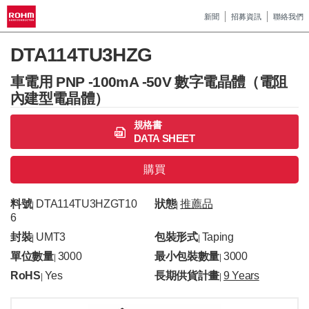
新聞
招募資訊
聯絡我們
DTA114TU3HZG
車電用 PNP -100mA -50V 數字電晶體（電阻
內建型電晶體）
規格書
DATA SHEET
購買
料號
DTA114TU3HZGT10
狀態
推薦品
|
|
6
封裝
UMT3
包裝形式
Taping
|
|
單位數量
3000
最小包裝數量
3000
|
|
RoHS
Yes
長期供貨計畫
9 Years
|
|