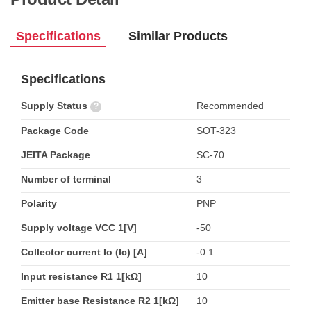
Specifications
Similar Products
Specifications
Supply Status
Recommended
?
Package Code
SOT-323
JEITA Package
SC-70
Number of terminal
3
Polarity
PNP
Supply voltage VCC 1[V]
-50
Collector current Io (Ic) [A]
-0.1
Input resistance R1 1[kΩ]
10
Emitter base Resistance R2 1[kΩ]
10