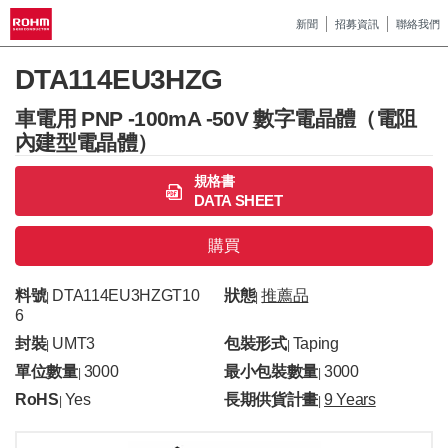
新聞
招募資訊
聯絡我們
DTA114EU3HZG
車電用 PNP -100mA -50V 數字電晶體（電阻
內建型電晶體）
規格書
DATA SHEET
購買
料號
DTA114EU3HZGT10
狀態
推薦品
|
|
6
封裝
UMT3
包裝形式
Taping
|
|
單位數量
3000
最小包裝數量
3000
|
|
RoHS
Yes
長期供貨計畫
9 Years
|
|