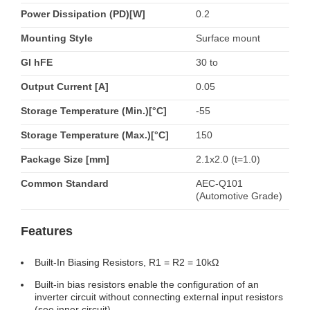
Power Dissipation (PD)[W]
0.2
Mounting Style
Surface mount
GI hFE
30 to
Output Current [A]
0.05
Storage Temperature (Min.)[°C]
-55
Storage Temperature (Max.)[°C]
150
Package Size [mm]
2.1x2.0 (t=1.0)
Common Standard
AEC-Q101
(Automotive Grade)
Features
Built-In Biasing Resistors, R1 = R2 = 10kΩ
Built-in bias resistors enable the configuration of an
inverter circuit without connecting external input resistors
(see inner circuit).