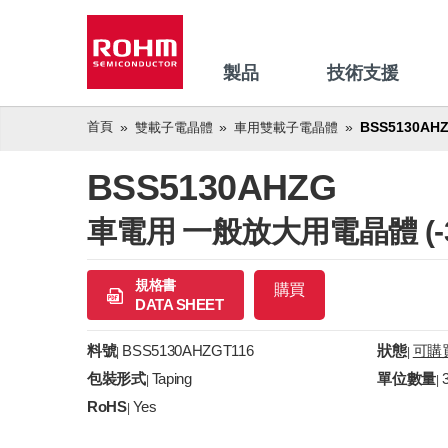
製品
技術支援
首頁
BSS5130AH
雙載子電晶體
車用雙載子電晶體
BSS5130AHZG
車電用 一般放大用電晶體 (-30V
規格書
購買
DATA SHEET
料號
BSS5130AHZGT116
狀態
可購
|
|
包裝形式
Taping
單位數量
|
|
RoHS
Yes
|