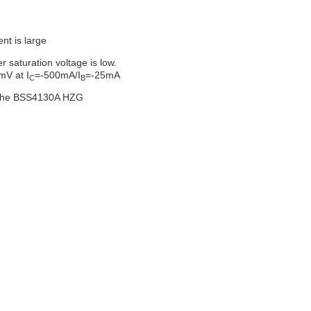
ent is large
r saturation voltage is low.
mV at I
=-500mA/I
=-25mA
C
B
the BSS4130A HZG