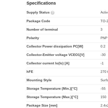
Specifications
Supply Status
Acti
?
Package Code
TO-2
Number of terminal
3
Polarity
PNP
Collector Power dissipation PC[W]
0.2
Collector-Emitter voltage VCEO1[V]
-30
Collector current Io(Ic) [A]
-1
hFE
270 
Mounting Style
Surf
Storage Temperature (Min.)[°C]
-55
Storage Temperature (Max.)[°C]
150
Package Size [mm]
2.4x2