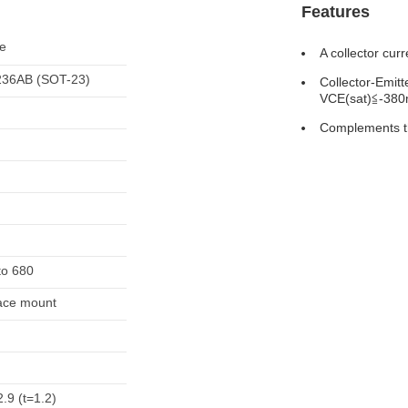
Features
ve
A collector curr
36AB (SOT-23)
Collector-Emitte
VCE(sat)≦-380
Complements 
to 680
ace mount
.9 (t=1.2)