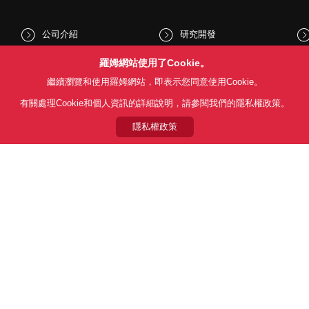
公司介紹
研究開發
股東和投資人資訊
文化與社會
羅姆網站使用了Cookie。
繼續瀏覽和使用羅姆網站，即表示您同意使用Cookie。
新聞
Sustainability
有關處理Cookie和個人資訊的詳細說明，請參閱我們的隱私權政策。
隱私權政策
Follow Us
用條款
利用目的
隱私權政策
網站地圖
關於本公司產品銷售之標準條款(
© 1997 - 2026 ROHM CO., LTD. ALL RIGHTS RESERVED.