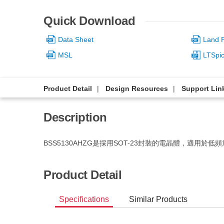
Quick Download
Data Sheet
Land P
MSL
LTSpi
Product Detail
Design Resources
Support Lin
Description
BSS5130AHZG是採用SOT-23封裝的電晶體，適用於
Product Detail
Specifications
Similar Products