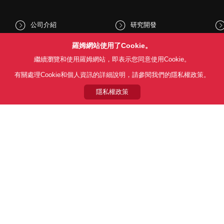
公司介紹
研究開發
股東和投資人資訊
文化與社會
羅姆網站使用了Cookie。
繼續瀏覽和使用羅姆網站，即表示您同意使用Cookie。
新聞
Sustainability
有關處理Cookie和個人資訊的詳細說明，請參閱我們的隱私權政策。
隱私權政策
Follow Us
用條款
利用目的
隱私權政策
網站地圖
關於本公司產品銷售之標準條款(
© 1997 - 2026 ROHM CO., LTD. ALL RIGHTS RESERVED.