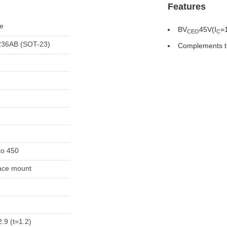
Features
ve
BV
45V(I
=
CEO
C
36AB (SOT-23)
Complements 
to 450
ace mount
.9 (t=1.2)