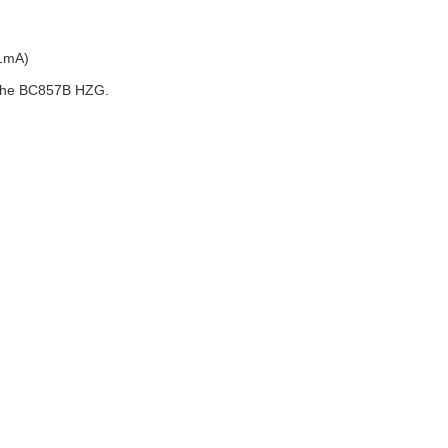
1mA)
the BC857B HZG.