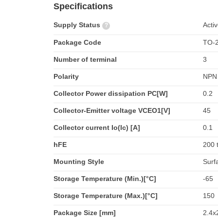
Specifications
Supply Status
Acti
?
Package Code
TO-2
Number of terminal
3
Polarity
NPN
Collector Power dissipation PC[W]
0.2
Collector-Emitter voltage VCEO1[V]
45
Collector current Io(Ic) [A]
0.1
hFE
200 
Mounting Style
Surf
Storage Temperature (Min.)[°C]
-65
Storage Temperature (Max.)[°C]
150
Package Size [mm]
2.4x2