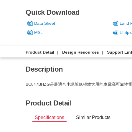
Quick Download
Data Sheet
Land P
MSL
LTSpi
Product Detail
Design Resources
Support Lin
Description
BC847BHZG是最適合小訊號低頻放大用的車電高可靠性
Product Detail
Specifications
Similar Products