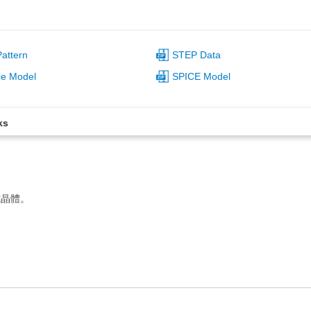
attern
STEP Data
ce Model
SPICE Model
ks
電晶體。