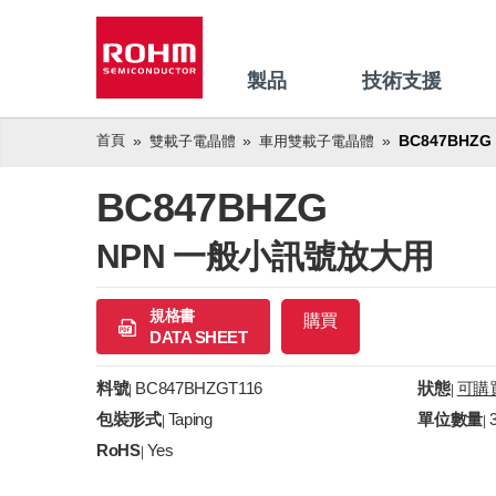
製品
技術支援
首頁
BC847BHZG
雙載子電晶體
車用雙載子電晶體
BC847BHZG
NPN 一般小訊號放大用
規格書
購買
DATA SHEET
料號
BC847BHZGT116
狀態
可購
|
|
包裝形式
Taping
單位數量
|
|
RoHS
Yes
|