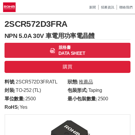
新聞
招募資訊
聯絡我們
2SCR572D3FRA
NPN 5.0A 30V 車電用功率電晶體
規格書
DATA SHEET
購買
料號
2SCR572D3FRATL
狀態
推薦品
|
|
封裝
TO-252 (TL)
包裝形式
Taping
|
|
單位數量
2500
最小包裝數量
2500
|
|
RoHS
Yes
|