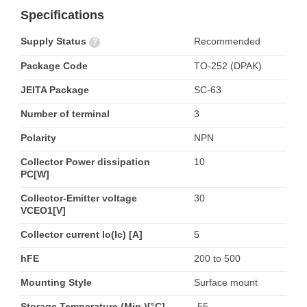
Specifications
Supply Status
Recommended
?
Package Code
TO-252 (DPAK)
JEITA Package
SC-63
Number of terminal
3
Polarity
NPN
Collector Power dissipation
10
PC[W]
Collector-Emitter voltage
30
VCEO1[V]
Collector current Io(Ic) [A]
5
hFE
200 to 500
Mounting Style
Surface mount
Storage Temperature (Min.)[°C]
-55