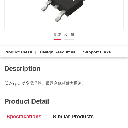
封裝
尺寸圖
Product Detail
Design Resources
Support Links
Description
低V
功率電晶體。最適合低頻放大用途。
CE(sat)
Product Detail
Specifications
Similar Products