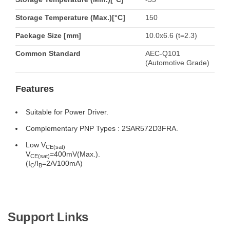
Storage Temperature (Max.)[°C]
150
Package Size [mm]
10.0x6.6 (t=2.3)
Common Standard
AEC-Q101
(Automotive Grade)
Features
Suitable for Power Driver.
Complementary PNP Types : 2SAR572D3FRA.
Low V
CE(sat)
V
=400mV(Max.).
CE(sat)
(I
/I
=2A/100mA)
C
B
Support Links