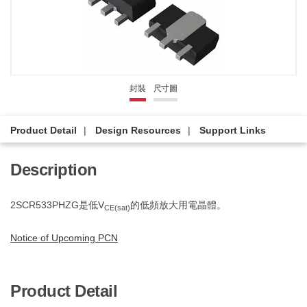
封裝
尺寸圖
Product Detail
Design Resources
Support Links
Description
2SCR533PHZG是低V
的低頻放大用電晶體。
CE(sat)
Notice of Upcoming PCN
Product Detail