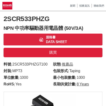
新聞
招募資訊
聯絡我們
2SCR533PHZG
NPN 中功率驅動器用電晶體 (50V/3A)
規格書
DATA SHEET
購買
料號
2SCR533PHZGT100
狀態
推薦品
|
|
封裝
MPT3
包裝形式
Taping
|
|
單位數量
1000
最小包裝數量
1000
|
|
RoHS
Yes
長期供貨計畫
8 Years
|
|