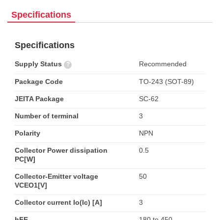
Specifications
Specifications
Supply Status
Recommended
?
Package Code
TO-243 (SOT-89)
JEITA Package
SC-62
Number of terminal
3
Polarity
NPN
Collector Power dissipation
0.5
PC[W]
Collector-Emitter voltage
50
VCEO1[V]
Collector current Io(Ic) [A]
3
hFE
180 to 450