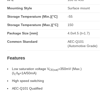
Mounting Style
Surface mount
Storage Temperature (Min.)[°C]
-55
Storage Temperature (Max.)[°C]
150
Package Size [mm]
4.0x4.5 (t=1.7)
Common Standard
AEC-Q101
(Automotive Grade)
Features
Low saturation voltage V
=350mV (Max.)
CE(sat)
(I
/I
=1A/50mA)
C
B
High speed switching
AEC-Q101 Qualified