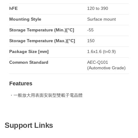
hFE
120 to 390
Mounting Style
Surface mount
Storage Temperature (Min.)[°C]
-55
Storage Temperature (Max.)[°C]
150
Package Size [mm]
1.6x1.6 (t=0.9)
Common Standard
AEC-Q101
(Automotive Grade)
Features
・一般放大用表面安裝型雙載子電晶體
Support Links