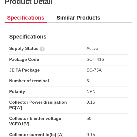
Product Detail
Specifications
Similar Products
Specifications
Supply Status
Active
?
Package Code
SOT-416
JEITA Package
SC-75A
Number of terminal
3
Polarity
NPN
Collector Power dissipation
0.15
PC[W]
Collector-Emitter voltage
50
VCEO1[V]
Collector current Io(Ic) [A]
0.15