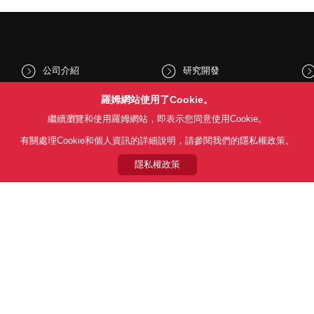
公司介紹
研究開發
股東和投資人資訊
文化與社會
羅姆網站使用了Cookie。
繼續瀏覽和使用羅姆網站，即表示您同意使用Cookie。
新聞
Sustainability
有關處理Cookie和個人資訊的詳細說明，請參閱我們的隱私權政策。
隱私權政策
Follow Us
用條款
利用目的
隱私權政策
網站地圖
關於本公司產品銷售之標準條款(