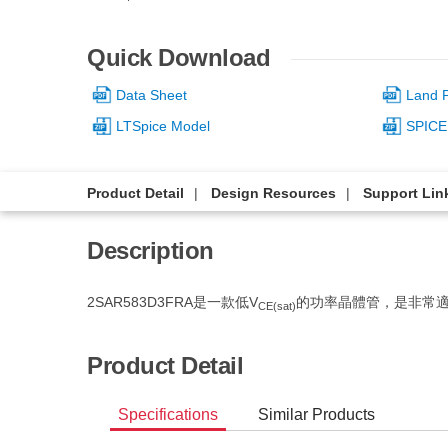
Quick Download
Data Sheet
Land P
LTSpice Model
SPICE
Product Detail
Design Resources
Support Lin
Description
2SAR583D3FRA是一款低V
的功率晶體管，是非常
CE(sat)
Product Detail
Specifications
Similar Products