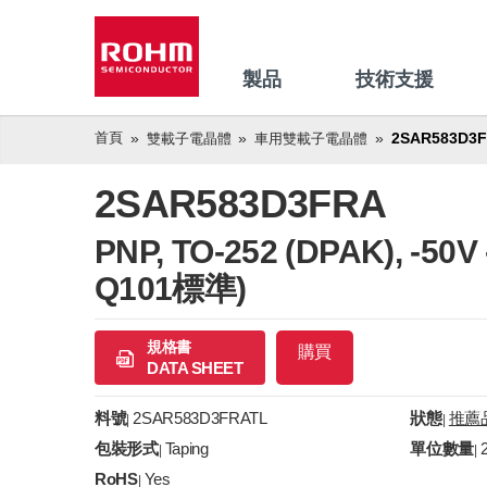
製品
技術支援
首頁
2SAR583D3
雙載子電晶體
車用雙載子電晶體
2SAR583D3FRA
PNP, TO-252 (DPAK), 
Q101標準)
規格書
購買
DATA SHEET
料號
2SAR583D3FRATL
狀態
推薦
|
|
包裝形式
Taping
單位數量
|
|
RoHS
Yes
|