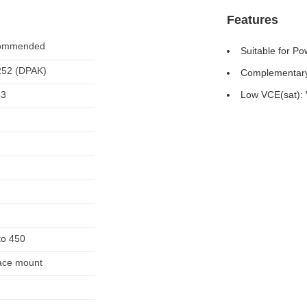
Features
ommended
Suitable for Po
52 (DPAK)
Complementar
63
Low VCE(sat):
to 450
ace mount