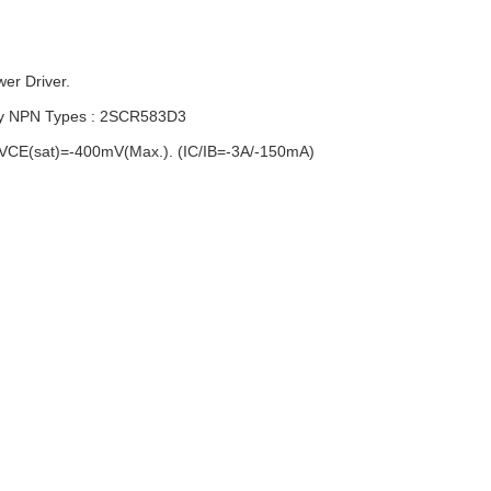
wer Driver.
y NPN Types : 2SCR583D3
 VCE(sat)=-400mV(Max.). (IC/IB=-3A/-150mA)