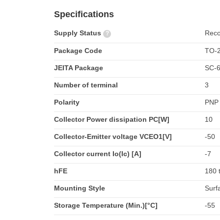
Specifications
Supply Status
Rec
?
Package Code
TO-2
JEITA Package
SC-
Number of terminal
3
Polarity
PNP
Collector Power dissipation PC[W]
10
Collector-Emitter voltage VCEO1[V]
-50
Collector current Io(Ic) [A]
-7
hFE
180 
Mounting Style
Surf
Storage Temperature (Min.)[°C]
-55