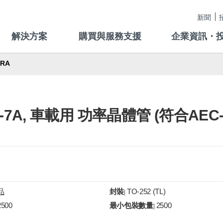
新聞
解決方案
購買與服務支援
企業資訊・
FRA
-50V -7A, 車載用 功率晶體管 (符合AEC
品
封裝
TO-252 (TL)
|
2500
最小包裝數量
2500
|