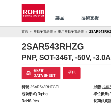
製品
技術支援
首頁
2SAR543RH
雙載子電晶體
車用雙載子電晶體
2SAR543RHZG
PNP, SOT-346T, -50V, 
規格書
購買
DATA SHEET
料號
2SAR543RHZGTL
狀態
推薦
|
|
包裝形式
Taping
單位數量
|
|
RoHS
Yes
長期供貨
|