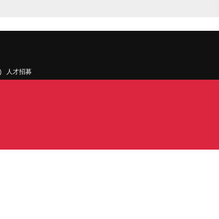
人才招募
聯絡我們
據點和旗下公司