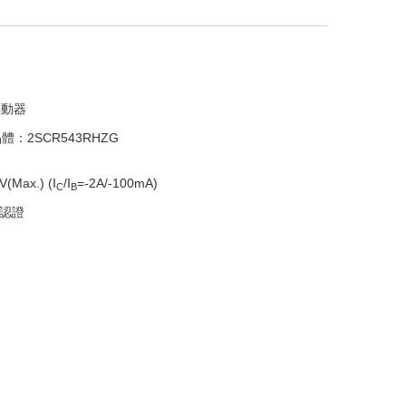
驅動器
體：2SCR543RHZG
(Max.) (I
/I
=-2A/-100mA)
C
B
1認證