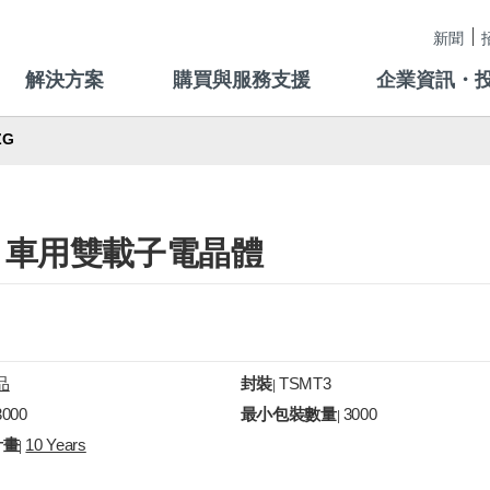
新聞
解決方案
購買與服務支援
企業資訊・
ZG
-3.0A 車用雙載子電晶體
品
封裝
TSMT3
|
3000
最小包裝數量
3000
|
計畫
10 Years
|