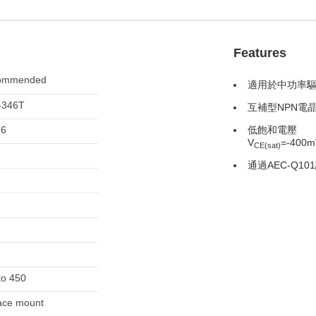
Features
ommended
適用於中功率
-346T
互補型NPN電晶
96
低飽和電壓
V
=-400mV
CE(sat)
通過AEC-Q10
to 450
ace mount