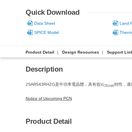
Quick Download
Data Sheet
Land P
SPICE Model
Therm
Product Detail
Design Resources
Support Lin
Description
2SAR543RHZG是中功率電晶體，具有低V
特性，適
CE(sat)
Notice of Upcoming PCN
Product Detail