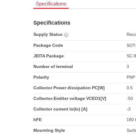
Specifications
Specifications
Supply Status
Rec
?
Package Code
SOT
JEITA Package
SC-
Number of terminal
3
Polarity
PNP
Collector Power dissipation PC[W]
0.5
Collector-Emitter voltage VCEO1[V]
-50
Collector current Io(Ic) [A]
-3
hFE
180 
Mounting Style
Surf