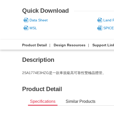
Quick Download
Data Sheet
Land P
MSL
SPICE
Product Detail
Design Resources
Support Lin
Description
2SA1774E3HZG是一款車規級高可靠性雙極晶體管。
Product Detail
Specifications
Similar Products