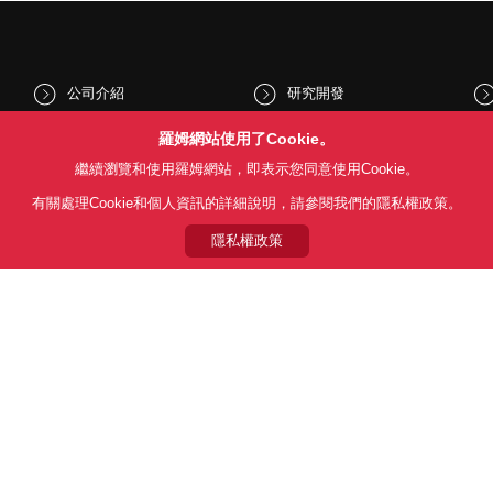
公司介紹
研究開發
股東和投資人資訊
文化與社會
羅姆網站使用了Cookie。
繼續瀏覽和使用羅姆網站，即表示您同意使用Cookie。
新聞
Sustainability
有關處理Cookie和個人資訊的詳細說明，請參閱我們的隱私權政策。
隱私權政策
Follow Us
用條款
利用目的
隱私權政策
網站地圖
關於本公司產品銷售之標準條款(
© 1997 - 2026 ROHM CO., LTD. ALL RIGHTS RESERVED.