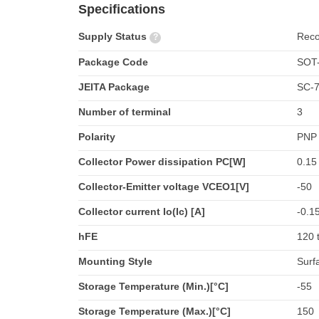
Specifications
Supply Status
Rec
?
Package Code
SOT
JEITA Package
SC-
Number of terminal
3
Polarity
PNP
Collector Power dissipation PC[W]
0.15
Collector-Emitter voltage VCEO1[V]
-50
Collector current Io(Ic) [A]
-0.1
hFE
120 
Mounting Style
Surf
Storage Temperature (Min.)[°C]
-55
Storage Temperature (Max.)[°C]
150