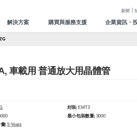
新聞
解決方案
購買與服務支援
企業資訊・
ZG
-150mA, 車載用 普通放大用晶體管
品
封裝
EMT3
|
3000
最小包裝數量
3000
|
計畫
9 Years
|