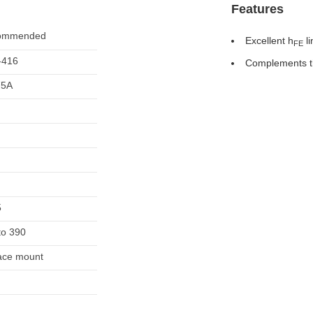
Features
ommended
Excellent h
li
FE
-416
Complements 
75A
5
to 390
ace mount