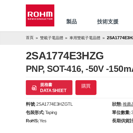
製品
技術支援
首頁
2SA1774E3H
雙載子電晶體
車用雙載子電晶體
2SA1774E3HZG
PNP, SOT-416, -50V 
規格書
購買
DATA SHEET
料號
2SA1774E3HZGTL
狀態
推薦
|
|
包裝形式
Taping
單位數量
|
|
RoHS
Yes
長期供貨
|