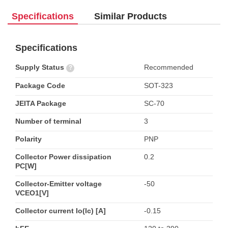
Specifications
Similar Products
Specifications
Supply Status
Recommended
?
Package Code
SOT-323
JEITA Package
SC-70
Number of terminal
3
Polarity
PNP
Collector Power dissipation
0.2
PC[W]
Collector-Emitter voltage
-50
VCEO1[V]
Collector current Io(Ic) [A]
-0.15