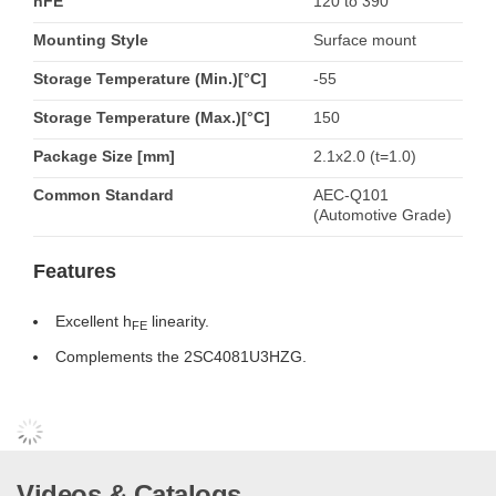
hFE
120 to 390
Mounting Style
Surface mount
Storage Temperature (Min.)[°C]
-55
Storage Temperature (Max.)[°C]
150
Package Size [mm]
2.1x2.0 (t=1.0)
Common Standard
AEC-Q101
(Automotive Grade)
Features
Excellent h
linearity.
FE
Complements the 2SC4081U3HZG.
Videos & Catalogs