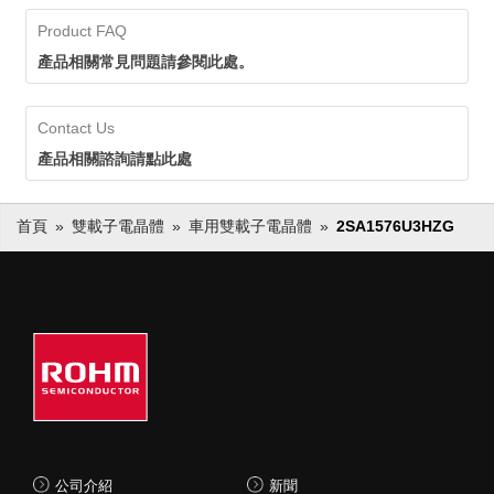
生命週期長的應用中也可以放
個，擁有領先業界的供貨實績。
Product FAQ
心採用。
ROHM透過確保穩定的生產和供
應，即使在生命週期長的應用中也
產品相關常見問題請參閱此處。
可以放心採用。
Contact Us
產品相關諮詢請點此處
首頁
雙載子電晶體
車用雙載子電晶體
2SA1576U3HZG
公司介紹
新聞