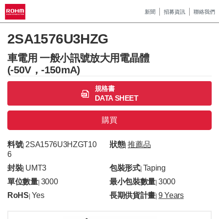
新聞
招募資訊
聯絡我們
2SA1576U3HZG
車電用 一般小訊號放大用電晶體
(-50V，-150mA)
規格書
DATA SHEET
購買
料號
2SA1576U3HZGT10
狀態
推薦品
|
|
6
封裝
UMT3
包裝形式
Taping
|
|
單位數量
3000
最小包裝數量
3000
|
|
RoHS
Yes
長期供貨計畫
9 Years
|
|