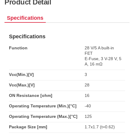
Product Detail
Specifications
Specifications
Function
28 V/5 A built-in
FET
E-Fuse, 3 V-28 V, 5
A, 16 mΩ
Vcc(Min.)[V]
3
Vcc(Max.)[V]
28
ON Resistance [ohm]
16
Operating Temperature (Min.)[°C]
-40
Operating Temperature (Max.)[°C]
125
Package Size [mm]
1.7x1.7 (t=0.62)