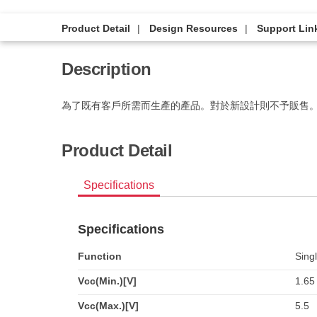
Product Detail
Design Resources
Support Lin
Description
為了既有客戶所需而生產的產品。對於新設計則不予販售
Product Detail
Specifications
Specifications
Function
Singl
Vcc(Min.)[V]
1.65
Vcc(Max.)[V]
5.5