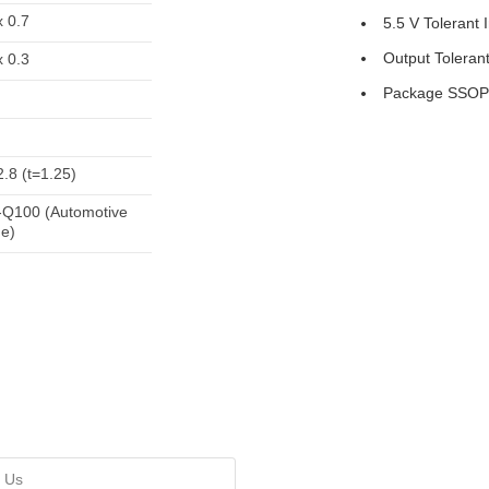
x 0.7
5.5 V Tolerant 
Output Toleran
x 0.3
Package SSOP5
2.8 (t=1.25)
Q100 (Automotive
e)
 Us