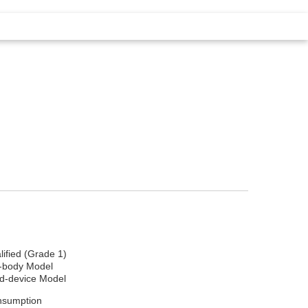
ified (Grade 1)
-body Model
d-device Model
nsumption