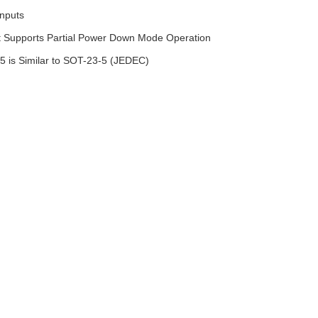
Inputs
t Supports Partial Power Down Mode Operation
 is Similar to SOT-23-5 (JEDEC)