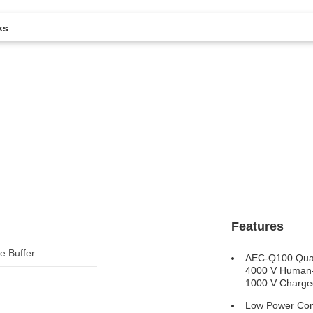
ks
。
Features
e Buffer
AEC-Q100 Qual
4000 V Human
1000 V Charge
Low Power Co