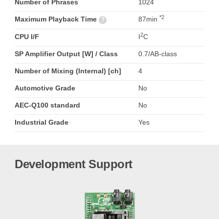
Number of Phrases
1024
*2
Maximum Playback Time
87min
?
2
CPU I/F
I
C
SP Amplifier Output [W] / Class
0.7/AB-class
Number of Mixing (Internal) [ch]
4
Automotive Grade
No
AEC-Q100 standard
No
Industrial Grade
Yes
Development Support