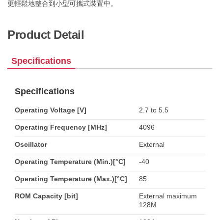
更輕鬆地整合到小型可攜式裝置中。
Product Detail
Specifications
Specifications
Operating Voltage [V]
2.7 to 5.5
Operating Frequency [MHz]
4096
Oscillator
External
Operating Temperature (Min.)[°C]
-40
Operating Temperature (Max.)[°C]
85
ROM Capacity [bit]
External maximum
128M