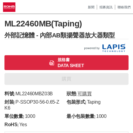
新聞
招募資訊
聯絡我們
ML22460MB(Taping)
外部記憶體 - 內部AB類揚聲器放大器類型
規格書
DATA SHEET
購買
料號
ML22460MBZ03B
狀態
可購買
|
|
封裝
P-SSOP30-56-0.65-Z
包裝形式
Taping
|
|
K6
單位數量
1000
最小包裝數量
1000
|
|
RoHS
Yes
|