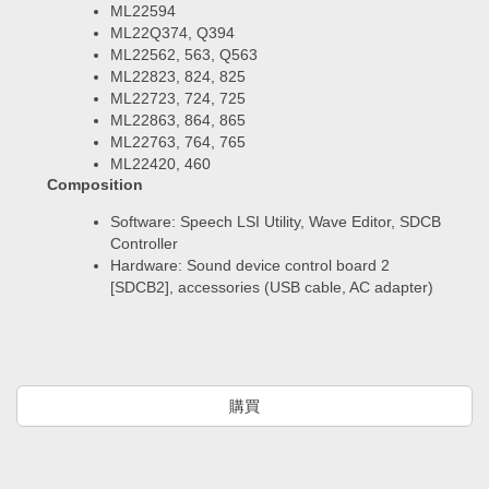
ML22594
ML22Q374, Q394
ML22562, 563, Q563
ML22823, 824, 825
ML22723, 724, 725
ML22863, 864, 865
ML22763, 764, 765
ML22420, 460
Composition
Software: Speech LSI Utility, Wave Editor, SDCB
Controller
Hardware: Sound device control board 2
[SDCB2], accessories (USB cable, AC adapter)
購買