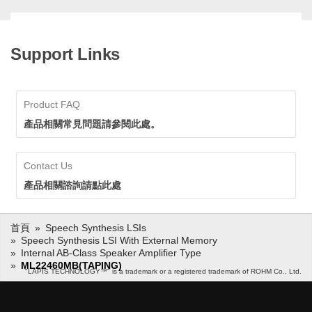
Support Links
Product FAQ
產品相關常見問題請參閱此處。
Contact Us
產品相關諮詢請點此處
首頁
Speech Synthesis LSIs
Speech Synthesis LSI With External Memory
Internal AB-Class Speaker Amplifier Type
ML22460MB(TAPING)
"LAPIS TECHNOLOGY™" is a trademark or a registered trademark of ROHM Co., Ltd.