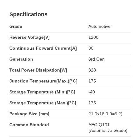
Specifications
Grade
Automotive
Reverse Voltage[V]
1200
Continuous Forward Current[A]
30
Generation
3rd Gen
Total Power Dissipation[W]
328
Junction Temperature(Max.)[°C]
175
Storage Temperature (Min.)[°C]
-40
Storage Temperature (Max.)[°C]
175
Package Size [mm]
21.0x16.0 (t=5.2)
Common Standard
AEC-Q101
(Automotive Grade)