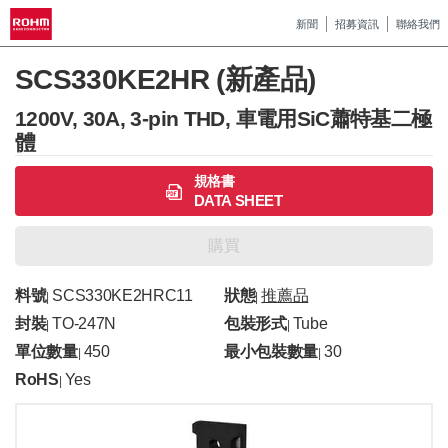
新聞
招募資訊
聯絡我們
SCS330KE2HR (新產品)
1200V, 30A, 3-pin THD, 車電用SiC蕭特基二極
體
規格書
DATA SHEET
購買
料號
SCS330KE2HRC11
狀態
推薦品
|
|
封裝
TO-247N
包裝形式
Tube
|
|
單位數量
450
最小包裝數量
30
|
|
RoHS
Yes
|