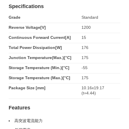
Specifications
Grade
Standard
Reverse Voltage[V]
1200
Continuous Forward Current[A]
15
Total Power Dissipation[W]
176
Junction Temperature(Max.)[°C]
175
Storage Temperature (Min.)[°C]
-55
Storage Temperature (Max.)[°C]
175
Package Size [mm]
10.16x19.17
(t=4.44)
Features
高突波電流能力