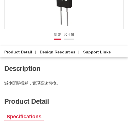
封裝
尺寸圖
Product Detail
Design Resources
Support Links
Description
減少開關損耗，實現高速切換。
Product Detail
Specifications