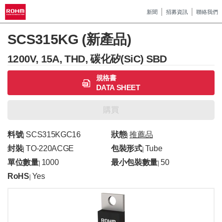
新聞
招募資訊
聯絡我們
SCS315KG (新產品)
1200V, 15A, THD, 碳化矽(SiC) SBD
規格書
DATA SHEET
購買
料號
SCS315KGC16
狀態
推薦品
|
|
封裝
TO-220ACGE
包裝形式
Tube
|
|
單位數量
1000
最小包裝數量
50
|
|
RoHS
Yes
|