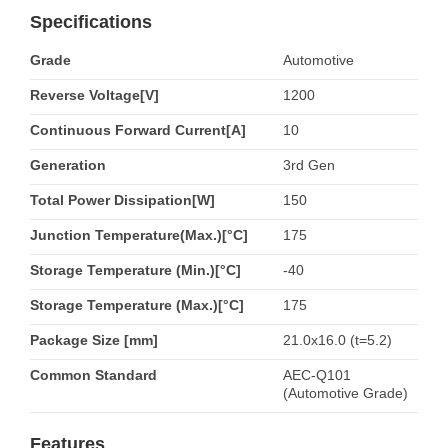
Specifications
Grade
Automotive
Reverse Voltage[V]
1200
Continuous Forward Current[A]
10
Generation
3rd Gen
Total Power Dissipation[W]
150
Junction Temperature(Max.)[°C]
175
Storage Temperature (Min.)[°C]
-40
Storage Temperature (Max.)[°C]
175
Package Size [mm]
21.0x16.0 (t=5.2)
Common Standard
AEC-Q101
(Automotive Grade)
Features