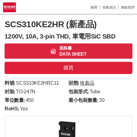
新聞
招募資訊
聯絡我們
SCS310KE2HR (新產品)
1200V, 10A, 3-pin THD, 車電用SiC SBD
規格書
DATA SHEET
購買
料號
SCS310KE2HRC11
狀態
推薦品
|
|
封裝
TO-247N
包裝形式
Tube
|
|
單位數量
450
最小包裝數量
30
|
|
RoHS
Yes
|