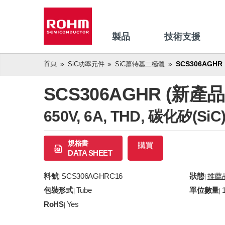
製品
技術支援
首頁
SCS306AGHR
SiC功率元件
SiC蕭特基二極體
SCS306AGHR (新產品
650V, 6A, THD, 碳化矽(SiC
規格書
購買
DATA SHEET
料號
SCS306AGHRC16
狀態
推薦
|
|
包裝形式
Tube
單位數量
|
|
RoHS
Yes
|