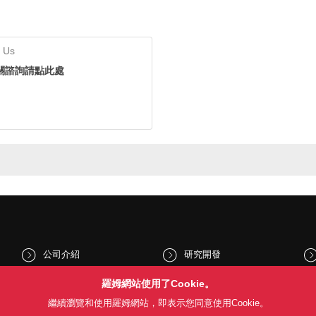
 Us
關諮詢請點此處
公司介紹
研究開發
股東和投資人資訊
文化與社會
羅姆網站使用了Cookie。
繼續瀏覽和使用羅姆網站，即表示您同意使用Cookie。
新聞
Sustainability