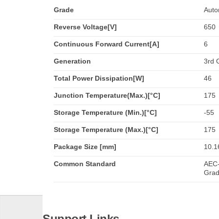
Grade
Auto
Reverse Voltage[V]
650
Continuous Forward Current[A]
6
Generation
3rd 
Total Power Dissipation[W]
46
Junction Temperature(Max.)[°C]
175
Storage Temperature (Min.)[°C]
-55
Storage Temperature (Max.)[°C]
175
Package Size [mm]
10.1
Common Standard
AEC-
Grad
Support Links