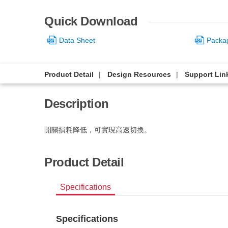
Quick Download
Data Sheet
Packa
Product Detail
Design Resources
Support Lin
Description
開關損耗降低，可實現高速切換。
Product Detail
Specifications
Specifications