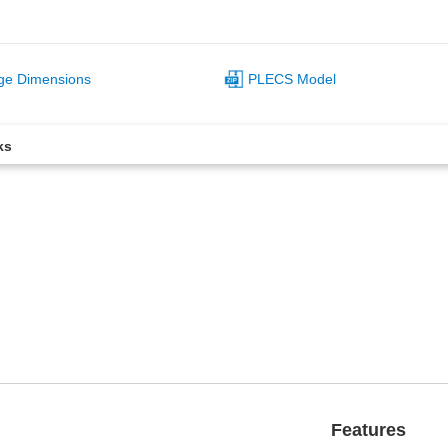
ge Dimensions
PLECS Model
ks
Features