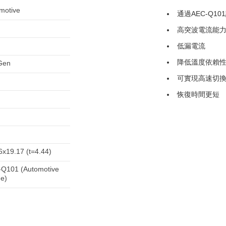
motive
通過AEC-Q10
高突波電流能
低漏電流
降低溫度依賴
Gen
可實現高速切
恢復時間更短
6x19.17 (t=4.44)
Q101 (Automotive
e)