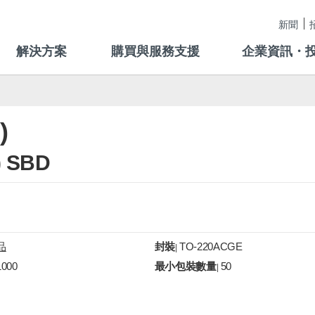
新聞
解決方案
購買與服務支援
企業資訊・
)
) SBD
品
封裝
TO-220ACGE
|
1000
最小包裝數量
50
|