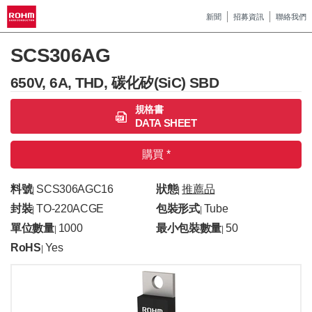
新聞
招募資訊
聯絡我們
SCS306AG
650V, 6A, THD, 碳化矽(SiC) SBD
規格書
DATA SHEET
購買 *
料號
SCS306AGC16
狀態
推薦品
|
|
封裝
TO-220ACGE
包裝形式
Tube
|
|
單位數量
1000
最小包裝數量
50
|
|
RoHS
Yes
|