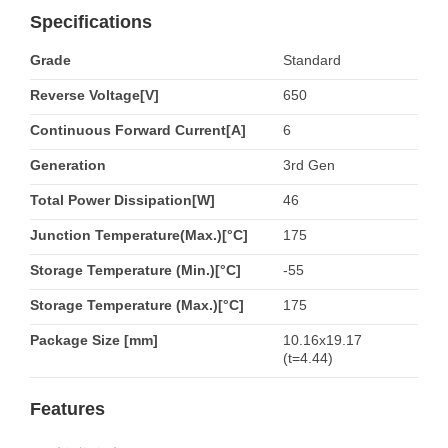
Specifications
Grade
Standard
Reverse Voltage[V]
650
Continuous Forward Current[A]
6
Generation
3rd Gen
Total Power Dissipation[W]
46
Junction Temperature(Max.)[°C]
175
Storage Temperature (Min.)[°C]
-55
Storage Temperature (Max.)[°C]
175
Package Size [mm]
10.16x19.17
(t=4.44)
Features