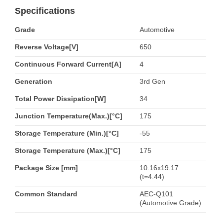
Specifications
Grade
Automotive
Reverse Voltage[V]
650
Continuous Forward Current[A]
4
Generation
3rd Gen
Total Power Dissipation[W]
34
Junction Temperature(Max.)[°C]
175
Storage Temperature (Min.)[°C]
-55
Storage Temperature (Max.)[°C]
175
Package Size [mm]
10.16x19.17
(t=4.44)
Common Standard
AEC-Q101
(Automotive Grade)