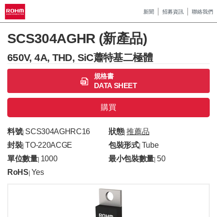
新聞
招募資訊
聯絡我們
SCS304AGHR (新產品)
650V, 4A, THD, SiC蕭特基二極體
規格書
DATA SHEET
購買
料號
SCS304AGHRC16
狀態
推薦品
|
|
封裝
TO-220ACGE
包裝形式
Tube
|
|
單位數量
1000
最小包裝數量
50
|
|
RoHS
Yes
|