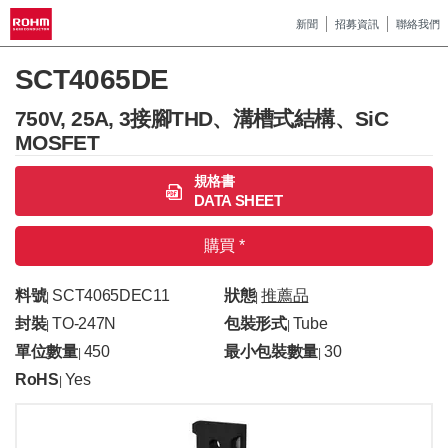
新聞
招募資訊
聯絡我們
SCT4065DE
750V, 25A, 3接腳THD、溝槽式結構、SiC
MOSFET
規格書
DATA SHEET
購買 *
料號
SCT4065DEC11
狀態
推薦品
|
|
封裝
TO-247N
包裝形式
Tube
|
|
單位數量
450
最小包裝數量
30
|
|
RoHS
Yes
|