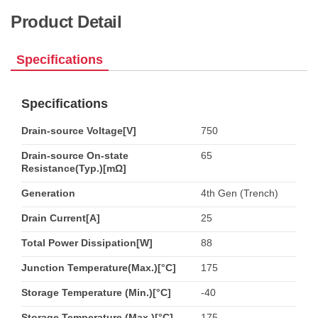
Product Detail
Specifications
Specifications
Drain-source Voltage[V]
750
Drain-source On-state
65
Resistance(Typ.)[mΩ]
Generation
4th Gen (Trench)
Drain Current[A]
25
Total Power Dissipation[W]
88
Junction Temperature(Max.)[°C]
175
Storage Temperature (Min.)[°C]
-40
Storage Temperature (Max.)[°C]
175