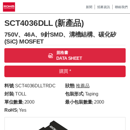
新聞
招募資訊
聯絡我們
SCT4036DLL (新產品)
750V、46A、9針SMD、溝槽結構、碳化矽
(SiC) MOSFET
規格書
DATA SHEET
購買 *
料號
SCT4036DLLTRDC
狀態
推薦品
|
|
封裝
TOLL
包裝形式
Taping
|
|
單位數量
2000
最小包裝數量
2000
|
|
RoHS
Yes
|