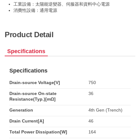
工業設備：太陽能逆變器、伺服器和資料中心電源
消費性設備：通用電源
Product Detail
Specifications
Specifications
Drain-source Voltage[V]
750
Drain-source On-state
36
Resistance(Typ.)[mΩ]
Generation
4th Gen (Trench)
Drain Current[A]
46
Total Power Dissipation[W]
164